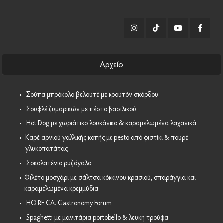
Αρχείο
•
Σούπα μπρόκολο βελουτέ με κρουτόν σκόρδου
•
Σουφλέ ζυμαρικών με πέστο βασιλικού
•
Hot Dog με χωριάτικο λουκάνικο & καραμελωμένα λαχανικά
•
Καρέ αρνιού γαλλικής κοπής με pesto από φιστίκι & πουρέ
γλυκοπατάτας
•
Σοκολατένιο ρυζόγαλο
•
Φιλέτο μοσχάρι με σάλτσα κόκκινου κρασιού, σπαράγγια και
καραμελωμένα κρεμμύδια
•
HO.RE.CA. Gastronomy Forum
•
Spaghetti με μανιτάρια portobello & λευκη τρούφα