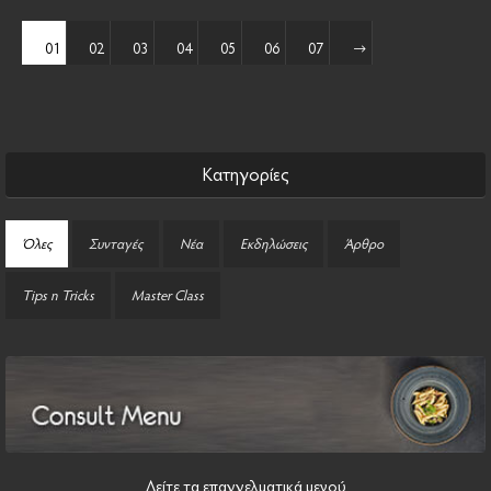
01
02
03
04
05
06
07
Κατηγορίες
Όλες
Συνταγές
Νέα
Εκδηλώσεις
Άρθρο
Tips n Tricks
Master Class
Δείτε τα επαγγελματικά μενού