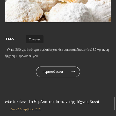
TAGS :
Συνταγές
Υλικά 250 γρ. βούτυρο αγελάδος (σε θερμοκρασία δωματίου) 80 γρ. άχνη
ζάχαρη 1 κρόκος αυγού ...
περισσότερα
Masterclass: Τα θεμέλια της Ιαπωνικής Τέχνης Sushi
Δευ 22 Δεκεμβρίου 2025