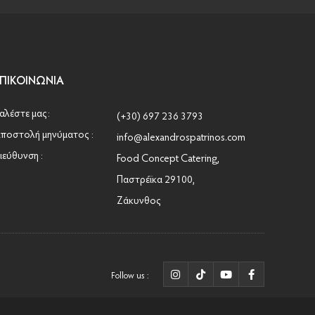
Τρουφάκια
•
Hot Dog με χωριάτικο λουκάνικο
•
Tortillas - Burrito
•
Ψαρονέφρι με πουρέ ... Masterclass by Ωμεγα
ΕΠΙΚΟΙΝΩΝΊΑ
•
Εγκαίνια Zafiri Cava Deli στη Ζάκυνθο
•
Φριτάτα - Ιταλική Ομελέτα
αλέστε μας:
(+30) 697 236 3793
•
Cheesecake σοκολάτας
ποστολή μηνύματος :
info@alexandrospatrinos.com
•
Μελιτζάνες στο φούρνο
ιεύθυνση :
Food Concept Catering,
•
Cheeseburger - Texas burger
Παστρέϊκα 29100,
•
Μακαρονοσαλάτα
Ζάκυνθος
•
Brownie βρώμης χωρίς ζάχαρη
•
Παστίτσιο
•
Θαλασσινή μακαρονάδα
•
Πατατοσαλάτα
Follow us :
•
Βαφλακι με πραλίνα σοκολάτας & oreo μπισκότο.
•
Τραχανάς κοκκινιστός με φιλέτο κοτόπουλο και σως