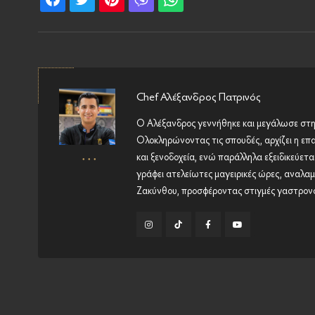
Chef Αλέξανδρος Πατρινός
Ο Αλέξανδρος γεννήθηκε και μεγάλωσε στην
Ολοκληρώνοντας τις σπουδές, αρχίζει η επ
και ξενοδοχεία, ενώ παράλληλα εξειδικεύετα
γράφει ατελείωτες μαγειρικές ώρες, αναλαμβ
Ζακύνθου, προσφέροντας στιγμές γαστρονο