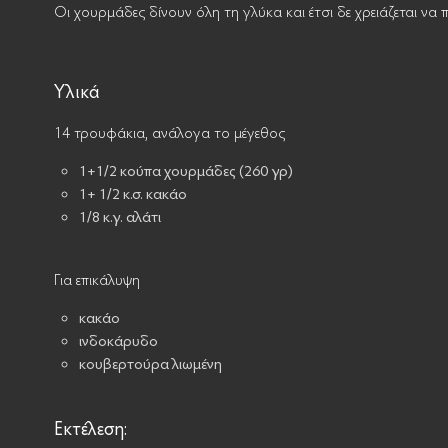
Οι χουρμάδες δίνουν όλη τη γλύκα και έτσι δε χρειάζεται να
Υλικά
14 τρουφάκια, ανάλογα το μέγεθος
1+1/2 κούπα χουρμάδες (260 γρ)
1+ 1/2 κ.σ. κακάο
1/8 κ.γ. αλάτι
Για επικάλυψη
κακάο
ινδοκάρυδο
κουβερτούρα λιωμένη
Εκτέλεση: