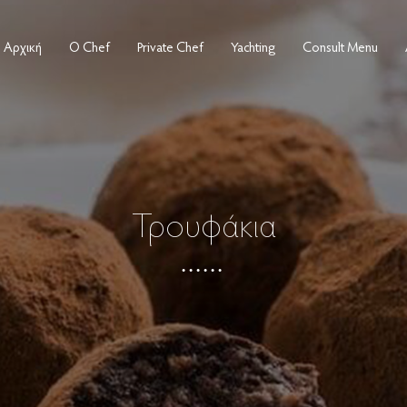
Αρχική
Ο Chef
Private Chef
Yachting
Consult Menu
Τρουφάκια