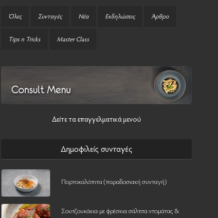
Όλες
Συνταγές
Νέα
Εκδηλώσεις
Άρθρο
Tips n Tricks
Master Class
Δείτε τα επαγγελματικά μενού
Δημοφιλείς συνταγές
Πορτοκαλόπιτα (παραδοσιακή συνταγή)
Σουτζουκάκια με φρέσκια σάλτσα ντομάτας &