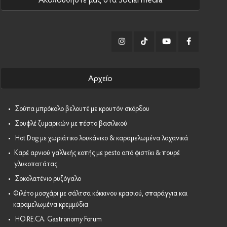
Αρχείο
•
Σούπα μπρόκολο βελουτέ με κρουτόν σκόρδου
•
Σουφλέ ζυμαρικών με πέστο βασιλικού
•
Hot Dog με χωριάτικο λουκάνικο & καραμελωμένα λαχανικά
•
Καρέ αρνιού γαλλικής κοπής με pesto από φιστίκι & πουρέ
γλυκοπατάτας
•
Σοκολατένιο ρυζόγαλο
•
Φιλέτο μοσχάρι με σάλτσα κόκκινου κρασιού, σπαράγγια και
καραμελωμένα κρεμμύδια
•
HO.RE.CA. Gastronomy Forum