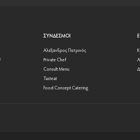
ΣΎΝΔΕΣΜΟΙ
Αλέξανδρος Πατρινός
Κ
ε
Private Chef
Α
Consult Menu
Δ
Tasteat
Food Concept Catering