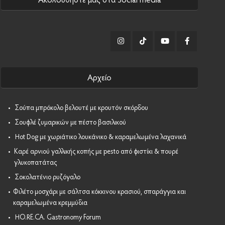
Αρχείο
•
Σούπα μπρόκολο βελουτέ με κρουτόν σκόρδου
•
Σουφλέ ζυμαρικών με πέστο βασιλικού
•
Hot Dog με χωριάτικο λουκάνικο & καραμελωμένα λαχανικά
•
Καρέ αρνιού γαλλικής κοπής με pesto από φιστίκι & πουρέ
γλυκοπατάτας
•
Σοκολατένιο ρυζόγαλο
•
Φιλέτο μοσχάρι με σάλτσα κόκκινου κρασιού, σπαράγγια και
καραμελωμένα κρεμμύδια
•
HO.RE.CA. Gastronomy Forum