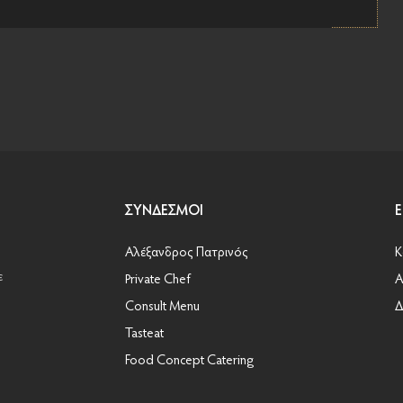
ΣΎΝΔΕΣΜΟΙ
Αλέξανδρος Πατρινός
Κ
ε
Private Chef
Α
Consult Menu
Δ
Tasteat
Food Concept Catering