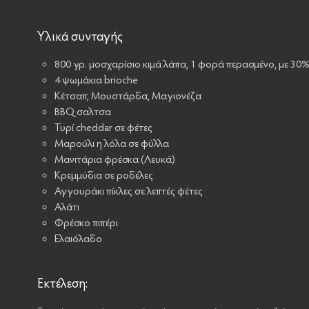
Υλικά συνταγής
800 γρ. μοσχαρίσιο κιμά λάπα, 1 φορά περασμένο, με 30%
4 ψωμάκια brioche
Κέτσαπ, Μουστάρδα, Μαγιονέζα
BBQ σαλτσα
Τυρί cheddar σε φέτες
Μαρούλι η λόλα σε φύλλα
Μανιτάρια φρέσκα (Λευκά)
Κρεμμύδια σε ροδέλες
Αγγουράκι πίκλες σε λεπτές φέτες
Αλάτι
Φρέσκο πιπέρι
Ελαιόλαδο
Εκτέλεση: