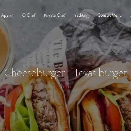
Αρχική
Ο Chef
Private Chef
Yachting
Consult Menu
Cheeseburger - Texas burger