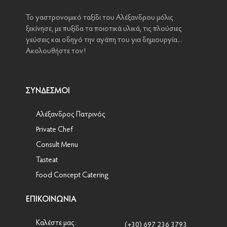
•
Crispy Κουνουπίδι με πουρέ σελινόριζας (Vegetarian)
Το γαστρονομικό ταξίδι του Αλέξανδρου μόλις
•
Νέα μενού #3 - Mokosh
ξεκίνησε, με πυξίδα τα ποιοτικά υλικά, τις πλούσιες
•
γεύσεις και οδηγό την αγάπη του για δημιουργία...
Pancakes με πραλίνα σοκολάτας
Ακολουθήστε τον!
•
Σούπα βελουτέ σελινόριζας
•
Φιλέτο μοσχάρι γάλακτος
•
Μηλόπιτα με βάση από μπισκότα
ΣΎΝΔΕΣΜΟΙ
•
Τρουφάκια
•
Hot Dog με χωριάτικο λουκάνικο
Αλέξανδρος Πατρινός
•
Tortillas - Burrito
Private Chef
•
Ψαρονέφρι με πουρέ ... Masterclass by Ωμεγα
Consult Menu
•
Εγκαίνια Zafiri Cava Deli στη Ζάκυνθο
Tasteat
•
Φριτάτα - Ιταλική Ομελέτα
Food Concept Catering
•
Cheesecake σοκολάτας
ΕΠΙΚΟΙΝΩΝΊΑ
•
Μελιτζάνες στο φούρνο
•
Cheeseburger - Texas burger
Καλέστε μας:
(+30) 697 236 3793