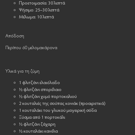
Προετοιμασία: 30 λεπτά
Ψήσιμο: 25–30 λεπτά
Μέλωμα: 10 λεπτά
Απόδοση
Περίπου 60 μελομακάρονα
Υλικά για τη ζύμη
1 φλιτζάνι ελαιόλαδο
½ φλιτζάνι σπορέλαιο
½ φλιτζάνι χυμό πορτοκαλιού
2 κουταλιές της σούπας κονιάκ (προαιρετικά)
1 κουταλάκι του γλυκού μαγειρική σόδα
Ξύσμα από 1 πορτοκάλι
½ φλιτζάνι ζάχαρη
½ κουταλάκι κανέλα