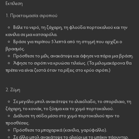
Εκτέλεση
1. Προετοιμασία σιροπιού
Βάλε το νερό, τη ζάχαρη, τη φλούδα πορτοκαλιού και την
κανέλα σε μια κατσαρόλα.
Βράσε για περίπου 5 λεπτά από τη στιγμή που αρχίζει ο
βρασμός.
Πρόσθεσε το μέλι, ανακάτεψε και άφησε να πάρει μια βράση.
Άφησε το σιρόπι να κρυώσει τελείως. (Τα μελομακάρονα θα
πρέπει να είναι ζεστά όταν τα ρίξεις στο κρύο σιρόπι.)
2. Ζύμη
Σε μεγάλο μπολ ανακάτεψε το ελαιόλαδο, το σπορέλαιο, τη
ζάχαρη, το κονιάκ, το ξύσμα και το χυμό πορτοκαλιού.
Διάλυσε τη σόδα μέσα στο χυμό πορτοκαλιού πριν το
προσθέσεις.
Πρόσθεσε τα μπαχαρικά (κανέλα, γαρύφαλλο).
Σε άλλο μπολ ανακάτεψε το αλεύρι με το μπέικιν πάουντερ.