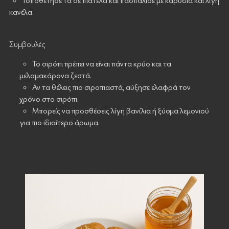
Τοποθέτησέ τα σε πιατέλα και πασπάλισε με καρύδια και λίγη
κανέλα.
Συμβουλές
Το σιρόπι πρέπει να είναι πάντα κρύο και τα
μελομακάρονα ζεστά.
Αν τα θέλεις πιο σιροπιαστά, αύξησε ελαφρά τον
χρόνο στο σιρόπι.
Μπορείς να προσθέσεις λίγη βανίλια ή ξύσμα λεμονιού
για πιο ιδιαίτερο άρωμα.