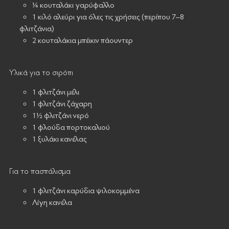
¼ κουταλάκι γαρύφαλλο
1 κιλό αλεύρι για όλες τις χρήσεις (περίπου 7–8
φλιτζάνια)
2 κουταλάκια μπέικιν πάουντερ
Υλικά για το σιρόπι
1 φλιτζάνι μέλι
1 φλιτζάνι ζάχαρη
1½ φλιτζάνι νερό
1 φλούδα πορτοκαλιού
1 ξυλάκι κανέλας
Για το πασπάλισμα
1 φλιτζάνι καρύδια ψιλοκομμένα
Λίγη κανέλα