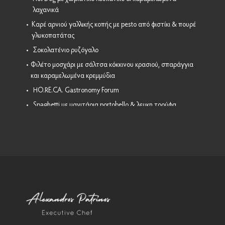
λαχανικά
•
Καρέ αρνιού γαλλικής κοπής με pesto από φιστίκι & πουρέ
γλυκοπατάτας
•
Σοκολατένιο ρυζόγαλο
•
Φιλέτο μοσχάρι με σάλτσα κόκκινου κρασιού, σπαράγγια
και καραμελωμένα κρεμμύδια
•
HO.RE.CA. Gastronomy Forum
•
Spaghetti με μανιτάρια portobello & λευκη τρούφα
•
Φιλέτο κοτόπουλο με σάλτσα πορτοκαλιού
•
Tortilla - Burrito με άγριο ρύζι ... Masterclass by Ωμεγα
•
Xούμους με ρεβύθι - ταχίνι & γλυκοπατάτα.
•
Πώς καθαρίζουμε αβοκάντο
•
Πένες Ολικής με φακές ... Masterclass by Ωμεγα
•
Linguine με καπνιστό σολομό
•
Νέα μενού #1
•
Νέα μενού #2 - Afrala Restaurant