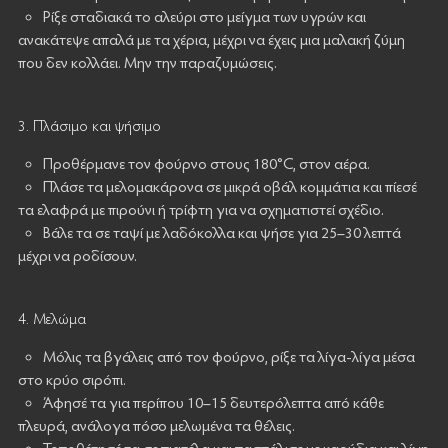
Ρίξε σταδιακά το αλεύρι στο μείγμα των υγρών και
ανακάτεψε απαλά με τα χέρια, μέχρι να έχεις μια μαλακή ζύμη
που δεν κολλάει. Μην την παραζυμώσεις.
3. Πλάσιμο και ψήσιμο
Προθέρμανε τον φούρνο στους 180°C, στον αέρα.
Πλάσε τα μελομακάρονα σε μικρά οβάλ κομμάτια και πίεσέ
τα ελαφρά με πιρούνι ή τρίφτη για να σχηματιστεί σχέδιο.
Βάλε τα σε ταψί με λαδόκολλα και ψήσε για 25–30 λεπτά
μέχρι να ροδίσουν.
4. Μελώμα
Μόλις τα βγάλεις από τον φούρνο, ρίξε τα λίγα-λίγα μέσα
στο κρύο σιρόπι.
Άφησέ τα για περίπου 10–15 δευτερόλεπτα από κάθε
πλευρά, ανάλογα πόσο μελωμένα τα θέλεις.