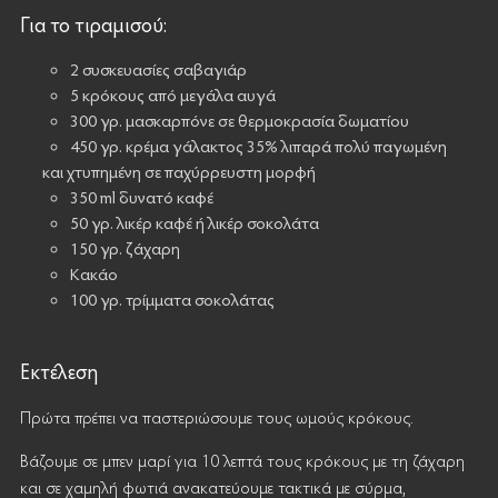
Για το τιραμισού:
2 συσκευασίες σαβαγιάρ
5 κρόκους από μεγάλα αυγά
300 γρ. μασκαρπόνε σε θερμοκρασία δωματίου
450 γρ. κρέμα γάλακτος 35% λιπαρά πολύ παγωμένη
και χτυπημένη σε παχύρρευστη μορφή
350 ml δυνατό καφέ
50 γρ. λικέρ καφέ ή λικέρ σοκολάτα
150 γρ. ζάχαρη
Kακάο
100 γρ. τρίμματα σοκολάτας
Εκτέλεση
Πρώτα πρέπει να παστεριώσουμε τους ωμούς κρόκους.
Βάζουμε σε μπεν μαρί για 10 λεπτά τους κρόκους με τη ζάχαρη
και σε χαμηλή φωτιά ανακατεύουμε τακτικά με σύρμα,