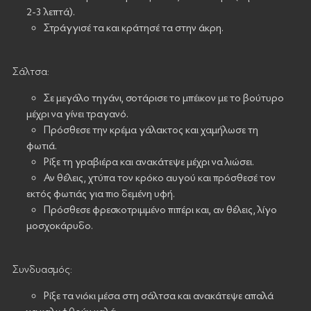
2-3 λεπτά).
Στράγγισέ τα και κράτησέ τα στην άκρη.
Σάλτσα:
Σε μεγάλο τηγάνι, σοτάρισε το μπέικον με το βούτυρο
μέχρι να γίνει τραγανό.
Πρόσθεσε την κρέμα γάλακτος και χαμήλωσε τη
φωτιά.
Ρίξε τη γραβιέρα και ανακάτεψε μέχρι να λιώσει.
Αν θέλεις, χτύπα τον κρόκο αυγού και πρόσθεσέ τον
εκτός φωτιάς για πιο δεμένη υφή.
Πρόσθεσε φρεσκοτριμμένο πιπέρι και, αν θέλεις, λίγο
μοσχοκάρυδο.
Συνδυασμός:
Ρίξε τα νιόκι μέσα στη σάλτσα και ανακάτεψε απαλά