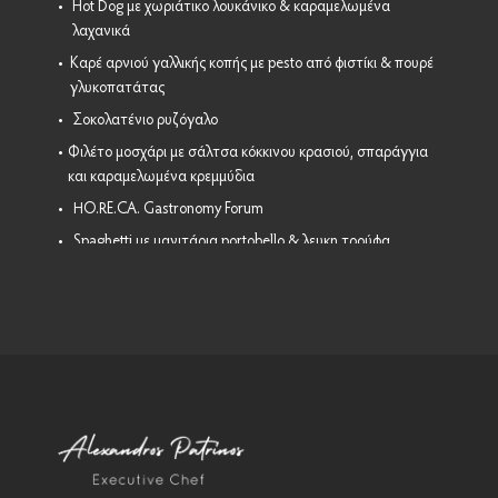
•
Hot Dog με χωριάτικο λουκάνικο & καραμελωμένα
λαχανικά
•
Καρέ αρνιού γαλλικής κοπής με pesto από φιστίκι & πουρέ
γλυκοπατάτας
•
Σοκολατένιο ρυζόγαλο
•
Φιλέτο μοσχάρι με σάλτσα κόκκινου κρασιού, σπαράγγια
και καραμελωμένα κρεμμύδια
•
HO.RE.CA. Gastronomy Forum
•
Spaghetti με μανιτάρια portobello & λευκη τρούφα
•
Φιλέτο κοτόπουλο με σάλτσα πορτοκαλιού
•
Tortilla - Burrito με άγριο ρύζι ... Masterclass by Ωμεγα
•
Xούμους με ρεβύθι - ταχίνι & γλυκοπατάτα.
•
Πώς καθαρίζουμε αβοκάντο
•
Πένες Ολικής με φακές ... Masterclass by Ωμεγα
•
Linguine με καπνιστό σολομό
•
Νέα μενού #1
•