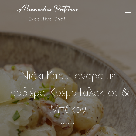
Νιόκι Καρμπονάρα με
Γραβιέρα, Κρέμα Γάλακτος &
Μπέικον