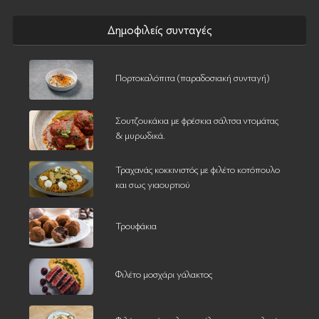
Δημοφιλείς συνταγές
Πορτοκαλόπιτα (παραδοσιακή συνταγή)
Σουτζουκάκια με φρέσκια σάλτσα ντομάτας
& μυρωδικά.
Τραχανάς κοκκινιστός με φιλέτο κοτόπουλο
και σως γιαουρτιού
Τρουφάκια
Φιλέτο μοσχάρι γάλακτος