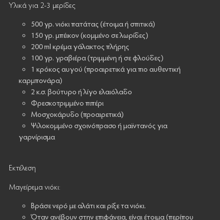
Υλικά για 2-3 μερίδες
500 γρ. νιόκι πατάτας (έτοιμα ή σπιτικά)
150 γρ. μπέικον (κομμένο σε λωρίδες)
200 ml κρέμα γάλακτος πλήρης
100 γρ. γραβιέρα (τριμμένη ή σε φλούδες)
1 κρόκος αυγού (προαιρετικά για πιο αυθεντική
καρμπονάρα)
2 κ.σ. βούτυρο ή λίγο ελαιόλαδο
Φρεσκοτριμμένο πιπέρι
Μοσχοκάρυδο (προαιρετικά)
Ψιλοκομμένο σχοινόπρασο ή μαϊντανός για
γαρνίρισμα
Εκτέλεση
Μαγείρεμα νιόκι:
Βράσε νερό με αλάτι και ρίξε τα νιόκι.
Όταν ανέβουν στην επιφάνεια, είναι έτοιμα (περίπου