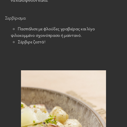
να καλυφθούν καλά.
Σερβίρισμα:
Πασπάλισε με φλούδες γραβιέρας και λίγο
ψιλοκομμένο σχοινόπρασο ή μαϊντανό.
Σέρβιρε ζεστά!