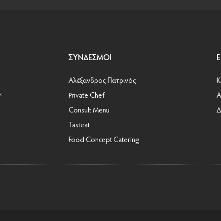
ΣΎΝΔΕΣΜΟΙ
Αλέξανδρος Πατρινός
Κ
ε
Private Chef
Α
Consult Menu
Δ
Tasteat
Food Concept Catering