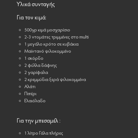
Υλικά συνταγής
Για τον κιμά:
500γρ κιμά μοσχαρίσιο
2-3 ντομάτες τριμμένες στο multi
1 μεγάλο κρότο σε κυβάκια
Μαϊντανό ψιλοκομμένο
1 σκόρδο
2 φύλλα δάφνης
2 γαρίφαλα
2 κρεμμύδια ξερά ψιλοκομμένα
Αλάτι
Πιπέρι
Ελαιόλαδο
Για την μπεσαμέλ :
1 λίτρο Γάλα πλήρες