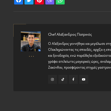
Chef Αλέξανδρος Πατρινός
Ο Αλέξανδρος γεννήθηκε και μεγάλωσε στην
Ολοκληρώνοντας τις σπουδές, αρχίζει η επ
και ξενοδοχεία, ενώ παράλληλα εξειδικεύετα
γράφει ατελείωτες μαγειρικές ώρες, αναλαμβ
Ζακύνθου, προσφέροντας στιγμές γαστρονο