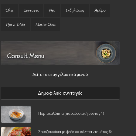
Όλες
Συνταγές
Νέα
Εκδηλώσεις
Άρθρο
Tips n Tricks
Master Class
Δείτε τα επαγγελματικά μενού
Δημοφιλείς συνταγές
Πορτοκαλόπιτα (παραδοσιακή συνταγή)
Σουτζουκάκια με φρέσκια σάλτσα ντομάτας &