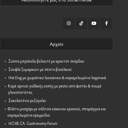
Αρχείο
•
Σούπα μπρόκολο βελουτέ με κρουτόν σκόρδου
•
Σουφλέ ζυμαρικών με πέστο βασιλικού
•
Hot Dog με χωριάτικο λουκάνικο & καραμελωμένα λαχανικά
•
Καρέ αρνιού γαλλικής κοπής με pesto από φιστίκι & πουρέ
γλυκοπατάτας
•
Σοκολατένιο ρυζόγαλο
•
Φιλέτο μοσχάρι με σάλτσα κόκκινου κρασιού, σπαράγγια και
καραμελωμένα κρεμμύδια
•
HO.RE.CA. Gastronomy Forum